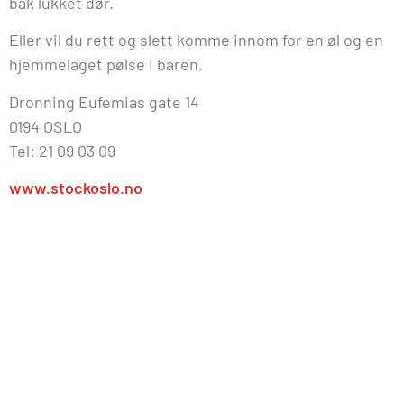
bak lukket dør.
Eller vil du rett og slett komme innom for en øl og en
hjemmelaget pølse i baren.
Dronning Eufemias gate 14
0194 OSLO
Tel: 21 09 03 09
www.stockoslo.no