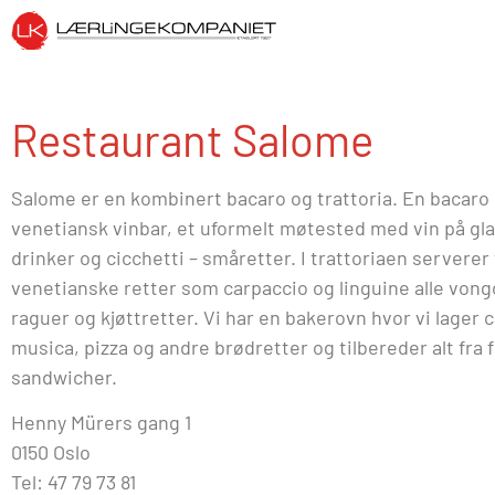
Restaurant Salome
Salome er en kombinert bacaro og trattoria. En bacaro 
venetiansk vinbar, et uformelt møtested med vin på gla
drinker og cicchetti – småretter. I trattoriaen serverer 
venetianske retter som carpaccio og linguine alle vong
raguer og kjøttretter. Vi har en bakerovn hvor vi lager c
musica, pizza og andre brødretter og tilbereder alt fra f
sandwicher.
Henny Mürers gang 1
0150 Oslo
Tel: 47 79 73 81