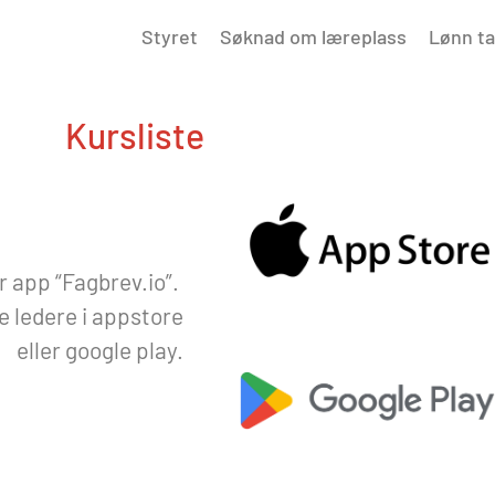
Styret
Søknad om læreplass
Lønn ta
Kursliste
vår app “Fagbrev.io”.
ge ledere i appstore
eller google play.