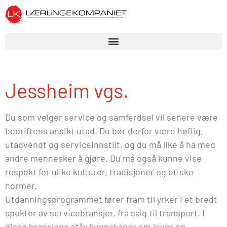
Jessheim vgs.
Du som velger service og samferdsel vil senere være
bedriftens ansikt utad. Du bør derfor være høflig,
utadvendt og serviceinnstilt, og du må like å ha med
andre mennesker å gjøre. Du må også kunne vise
respekt for ulike kulturer, tradisjoner og etiske
normer.
Utdanningsprogrammet fører fram til yrker i et bredt
spekter av servicebransjer, fra salg til transport. I
disse bransjene står kunnskaper om lover og