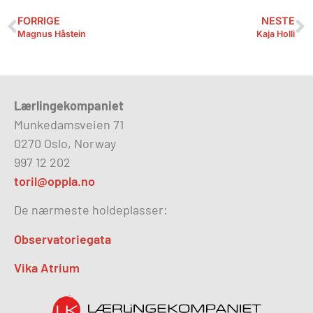
FORRIGE
NESTE
Magnus Håstein
Kaja Holli
Lærlingekompaniet
Munkedamsveien 71
0270 Oslo, Norway
997 12 202
toril@oppla.no
De nærmeste holdeplasser:
Observatoriegata
Vika Atrium